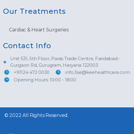
Our Treatments
Cardiac & Heart Surgeries
Contact Info
Unit 531, 5th Floor, Paras Trade Centre, Faridabad -
Gurgaon Rd, Gurugram, Haryana 122003
+91124 472 0030
info.3se@keehealthcare.com
Opening Hours: 10:00 - 18:00
© 2022 All Rights Reserved.